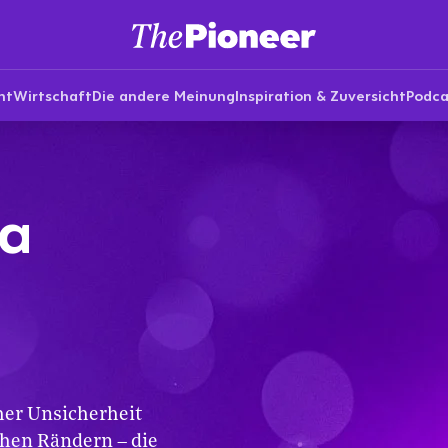
nt
Wirtschaft
Die andere Meinung
Inspiration & Zuversicht
Podca
na
her Unsicherheit
chen Rändern – die