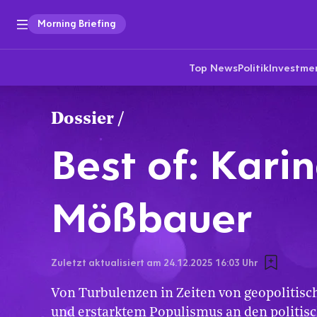
Morning Briefing
Top News
Politik
Investme
Dossier
/
Best of: Kari
Mößbauer
Zuletzt aktualisiert am
24.12.2025 16:03
Uhr
Von Turbulenzen in Zeiten von geopolitisc
und erstarktem Populismus an den politis