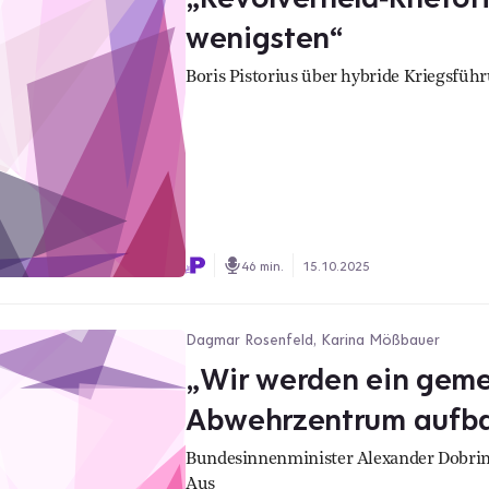
wenigsten“
Boris Pistorius über hybride Kriegsfüh
46 min.
15.10.2025
Dagmar Rosenfeld, Karina Mößbauer
„Wir werden ein gem
Abwehrzentrum aufb
Bundesinnenminister Alexander Dobrin
Aus