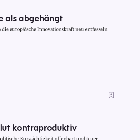
re als abgehängt
e die europäische Innovationskraft neu entfesseln
lut kontraproduktiv
litische Kurzsichtigkeit offenbart und teuer