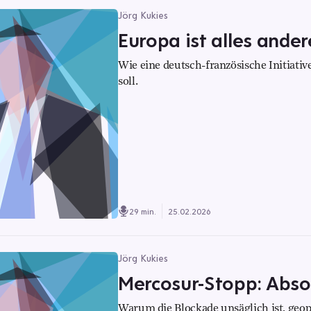
Jörg Kukies
Europa ist alles ande
Wie eine deutsch-französische Initiativ
soll.
29 min.
25.02.2026
Jörg Kukies
Mercosur-Stopp: Abso
Warum die Blockade unsäglich ist, geopo