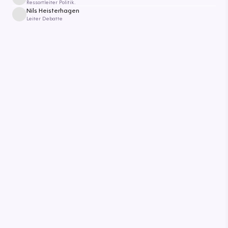
Ressortleiter Politik.
Nils Heisterhagen
Leiter Debatte