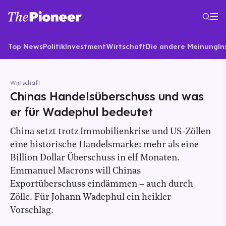
Top News
Politik
Investment
Wirtschaft
Die andere Meinung
In
Wirtschaft
Chinas Handelsüberschuss und was
er für Wadephul bedeutet
China setzt trotz Immobilienkrise und US-Zöllen
eine historische Handelsmarke: mehr als eine
Billion Dollar Überschuss in elf Monaten.
Emmanuel Macrons will Chinas
Exportüberschuss eindämmen – auch durch
Zölle. Für Johann Wadephul ein heikler
Vorschlag.