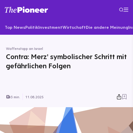
Top News
Politik
Investment
Wirtschaft
Die andere Meinung
In
Waffenstopp an Israel
Contra: Merz' symbolischer Schritt mit
gefährlichen Folgen
3 min.
11.08.2025