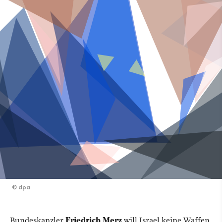
©
dpa
Bundeskanzler
Friedrich Merz
will Israel keine Waffen