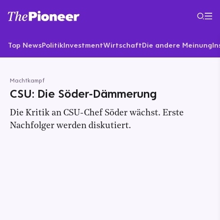
Top News
Politik
Investment
Wirtschaft
Die andere Meinung
In
Machtkampf
CSU: Die Söder-Dämmerung
Die Kritik an CSU-Chef Söder wächst. Erste
Nachfolger werden diskutiert.