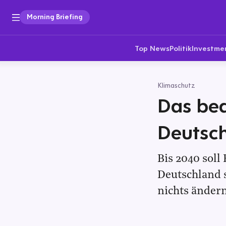
Morning Briefing
Top News
Politik
Investme
Klimaschutz
Das bed
Deutsc
Bis 2040 soll
Deutschland s
nichts ändern