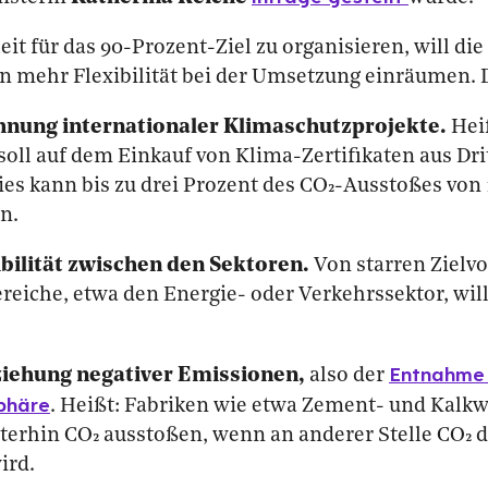
t für das 90-Prozent-Ziel zu organisieren, will di
en mehr Flexibilität bei der Umsetzung einräumen. 
hnung internationaler Klimaschutzprojekte.
Heiß
soll auf dem Einkauf von Klima-Zertifikaten aus Dr
ies kann bis zu drei Prozent des CO₂-Ausstoßes von
n.
bilität zwischen den Sektoren.
Von starren Zielv
reiche, etwa den Energie- oder Verkehrssektor, will
Entnahme 
ziehung negativer Emissionen,
also der
phäre
. Heißt: Fabriken wie etwa Zement- und Kalk
iterhin CO₂ ausstoßen, wenn an anderer Stelle CO₂
ird.