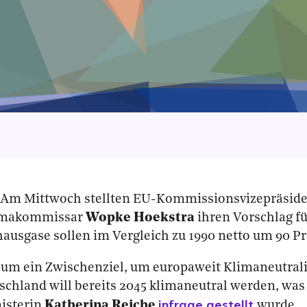
Am Mittwoch stellten EU-Kommissionsvizepräsid
imakommissar
Wopke Hoekstra
ihren Vorschlag fü
hausgase sollen im Vergleich zu 1990 netto um 90 P
 um ein Zwischenziel, um europaweit Klimaneutralit
schland will bereits 2045 klimaneutral werden, was 
infrage gestellt
isterin
Katherina Reiche
wurde.