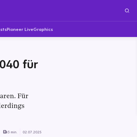
sts
Pioneer Live
Graphics
040 für
paren. Für
lerdings
3 min.
02.07.2025