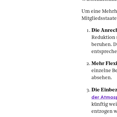
Um eine Mehrhei
Mitgliedsstaat
Die Anrec
Reduktion 
beruhen. D
entspreche
Mehr Flexi
einzelne Be
absehen.
Die Einbe
der Atmos
künftig we
entzogen w