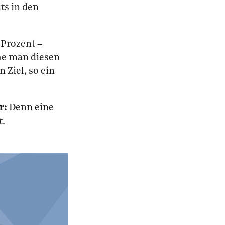
ts in den
 Prozent –
ehe man diesen
 Ziel, so ein
r:
Denn eine
t.