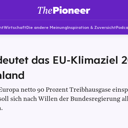
nt
Wirtschaft
Die andere Meinung
Inspiration & Zuversicht
Podca
eutet das EU-Klimaziel 2
hland
 Europa netto 90 Prozent Treibhausgase eins
oll sich nach Willen der Bundesregierung al
.