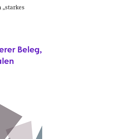
 „starkes
erer Beleg,
alen