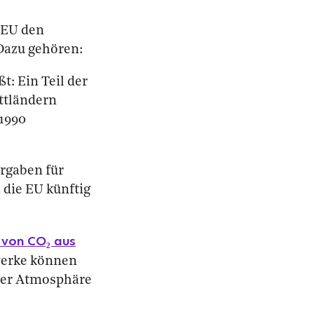
e EU den
Dazu gehören:
t: Ein Teil der
ittländern
 1990
orgaben für
 die EU künftig
von CO₂ aus
werke können
 der Atmosphäre