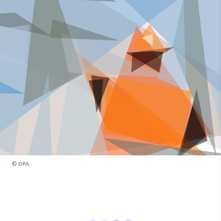
©
DPA