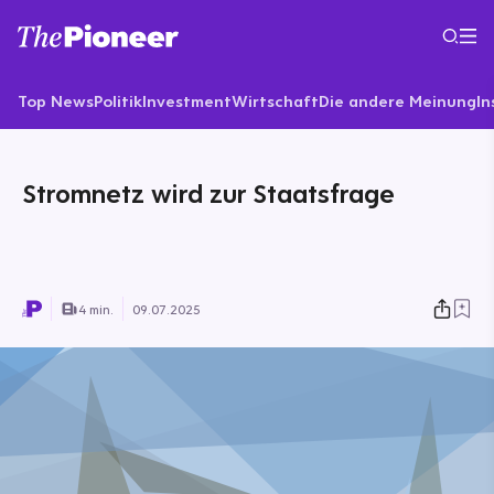
Top News
Politik
Investment
Wirtschaft
Die andere Meinung
In
Stromnetz wird zur Staatsfrage
4 min.
09.07.2025