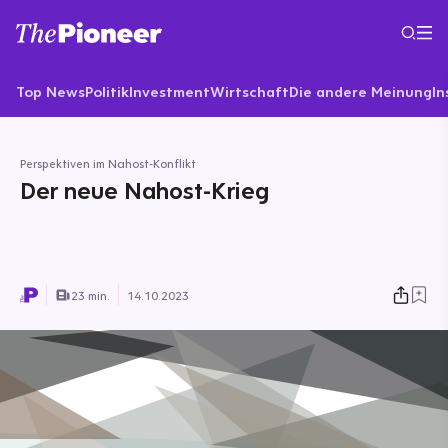
Top News
Politik
Investment
Wirtschaft
Die andere Meinung
In
Perspektiven im Nahost-Konflikt
Der neue Nahost-Krieg
23 min.
14.10.2023