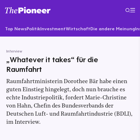
Top News
Politik
Investment
Wirtschaft
Die andere Meinung
In
Interview
„Whatever it takes“ für die
Raumfahrt
Raumfahrtministerin Dorothee Bär habe einen
guten Einstieg hingelegt, doch nun brauche es
echte Industriepolitik, fordert Marie-Christine
von Hahn, Chefin des Bundesverbands der
Deutschen Luft- und Raumfahrtindustrie (BDLI),
im Interview.