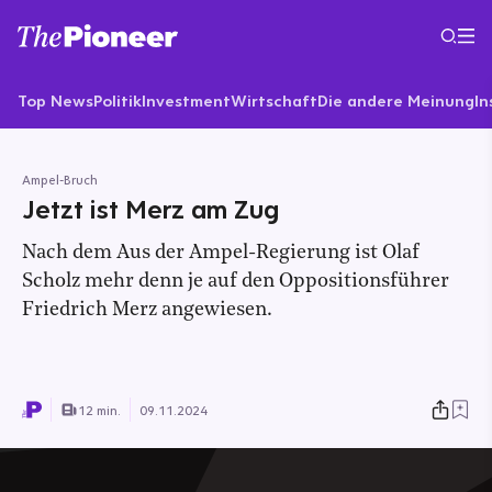
Top News
Politik
Investment
Wirtschaft
Die andere Meinung
In
Ampel-Bruch
Jetzt ist Merz am Zug
Nach dem Aus der Ampel-Regierung ist Olaf
Scholz mehr denn je auf den Oppositionsführer
Friedrich Merz angewiesen.
12 min.
09.11.2024