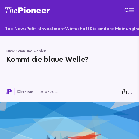
Top News
Politik
Investment
Wirtschaft
Die andere Meinung
In
NRW-Kommunalwahlen
Kommt die blaue Welle?
17 min.
06.09.2025