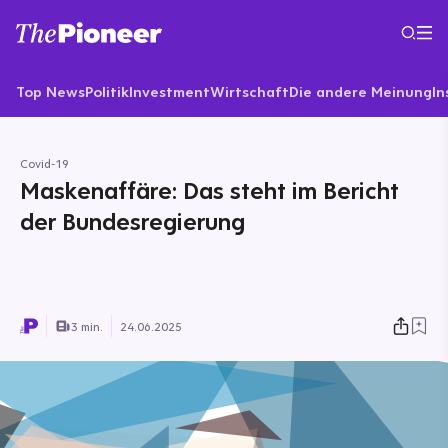
Top News
Politik
Investment
Wirtschaft
Die andere Meinung
In
Covid-19
Maskenaffäre: Das steht im Bericht
der Bundesregierung
3 min.
24.06.2025