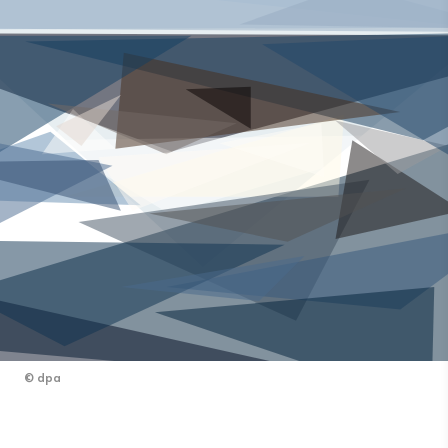
©
dpa