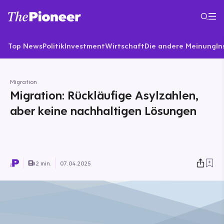
Top News
Politik
Investment
Wirtschaft
Die andere Meinung
In
Migration
Migration: Rückläufige Asylzahlen,
aber keine nachhaltigen Lösungen
2 min.
07.04.2025