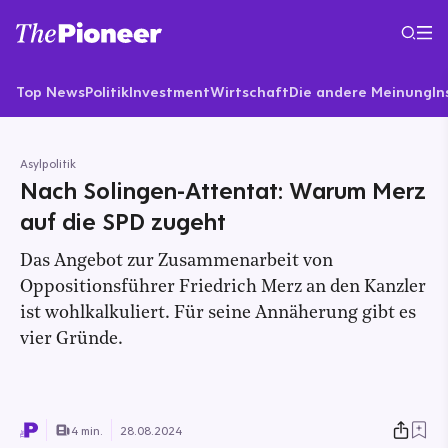
Top News
Politik
Investment
Wirtschaft
Die andere Meinung
In
Asylpolitik
Nach Solingen-Attentat: Warum Merz
auf die SPD zugeht
Das Angebot zur Zusammenarbeit von
Oppositionsführer Friedrich Merz an den Kanzler
ist wohlkalkuliert. Für seine Annäherung gibt es
vier Gründe.
4 min.
28.08.2024