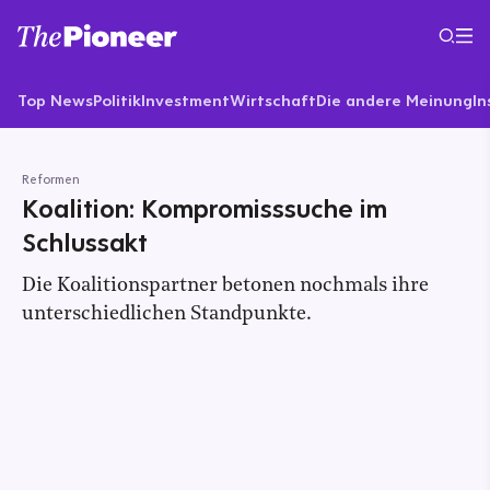
Top News
Politik
Investment
Wirtschaft
Die andere Meinung
In
Reformen
Koalition: Kompromisssuche im
Schlussakt
Die Koalitionspartner betonen nochmals ihre
unterschiedlichen Standpunkte.