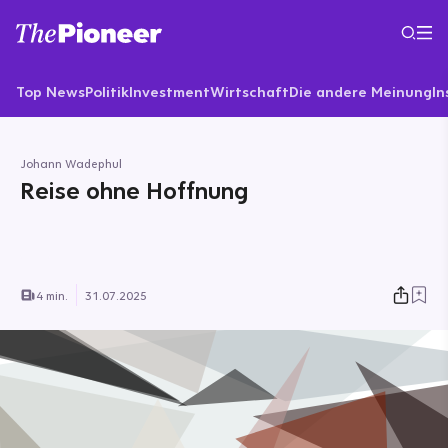
Top News
Politik
Investment
Wirtschaft
Die andere Meinung
In
Johann Wadephul
Reise ohne Hoffnung
4 min.
31.07.2025