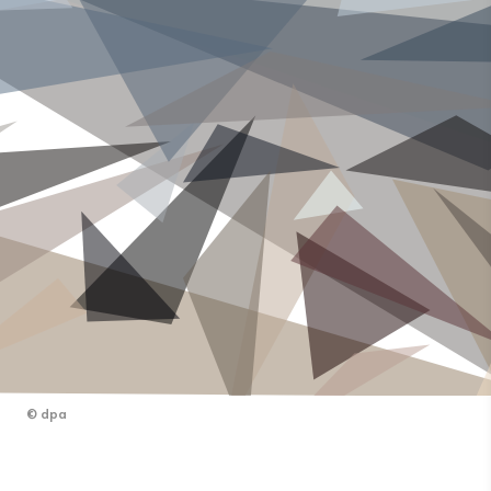
©
dpa