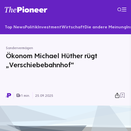
Top News
Politik
Investment
Wirtschaft
Die andere Meinung
In
Sondervermögen
Ökonom Michael Hüther rügt
„Verschiebebahnhof“
1 min.
25.09.2025