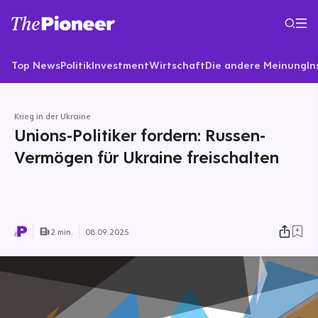
Top News
Politik
Investment
Wirtschaft
Die andere Meinung
In
Krieg in der Ukraine
Unions-Politiker fordern: Russen-
Vermögen für Ukraine freischalten
2 min.
08.09.2025