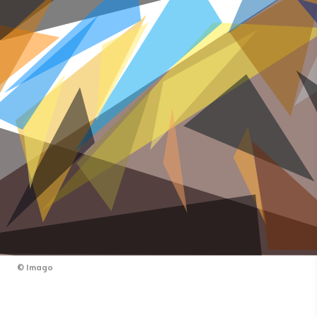
©
Imago