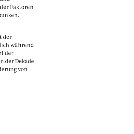
aler Faktoren
esunken.
t der
tlich während
hl der
in der Dekade
derung von