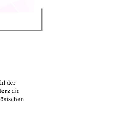
hl der
Merz
die
zösischen