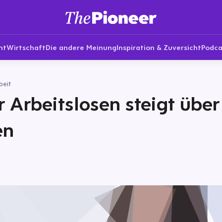
nt
Wirtschaft
Die andere Meinung
Inspiration & Zuversicht
Podca
beit
r Arbeitslosen steigt über
en