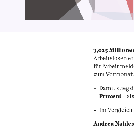
3,025 Million
Arbeitslosen er
für Arbeit meld
zum Vormonat.
Damit stieg d
Prozent
– al
Im Vergleich 
Andrea Nahle