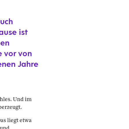
auch
use ist
nen
e vor von
enen Jahre
ahles. Und im
berzeugt.
as liegt etwa
 und