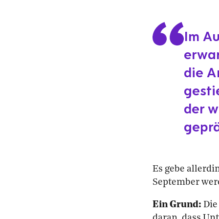
Im Au
erwar
die A
gesti
der w
geprä
Es gebe allerdi
September werde
Ein Grund:
Die
daran, dass Un