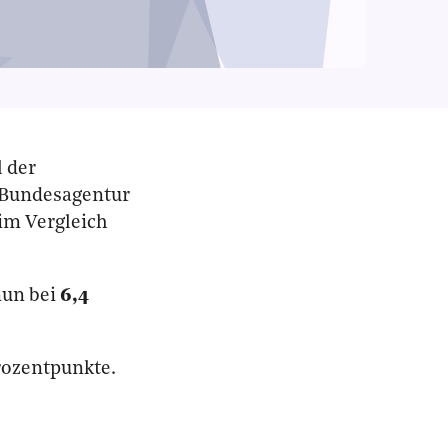
l der
e Bundesagentur
 im Vergleich
nun bei
6,4
rozentpunkte.