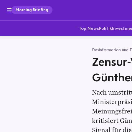
Morning Briefing
Top News
Politik
Investme
Desinformation und 
Zensur-
Günthe
Nach umstrit
Ministerpräsi
Meinungsfrei
kritisiert Gü
Signal für di