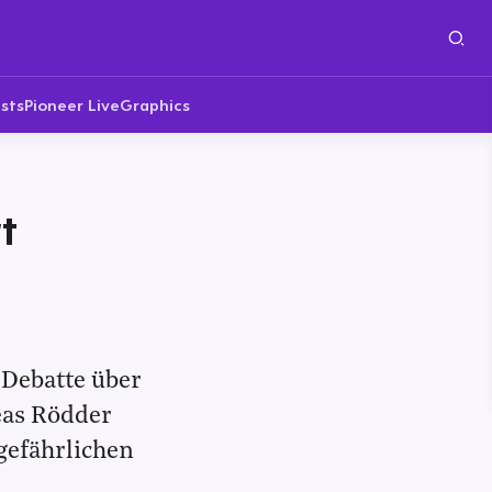
sts
Pioneer Live
Graphics
t
 Debatte über
eas Rödder
gefährlichen