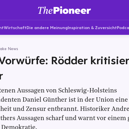
nt
Wirtschaft
Die andere Meinung
Inspiration & Zuversicht
Podca
Fake News
Vorwürfe: Rödder kritisier
r
tenen Aussagen von Schleswig-Holsteins
denten Daniel Günther ist in der Union eine
heit und Zensur entbrannt. Historiker Andr
nthers Aussagen scharf und warnt vor einem 
e Demokratie.