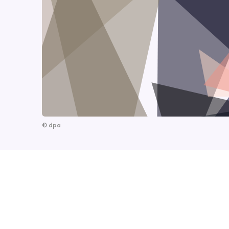
©
dpa