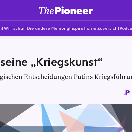
nt
Wirtschaft
Die andere Meinung
Inspiration & Zuversicht
Podca
 seine „Kriegskunst“
egischen Entscheidungen Putins Kriegsführu