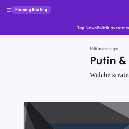
Morning Briefing
Top News
Politik
Investme
Militärstrategie
Putin &
Welche strat