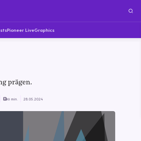
sts
Pioneer Live
Graphics
ng prägen.
6 min.
28.05.2024