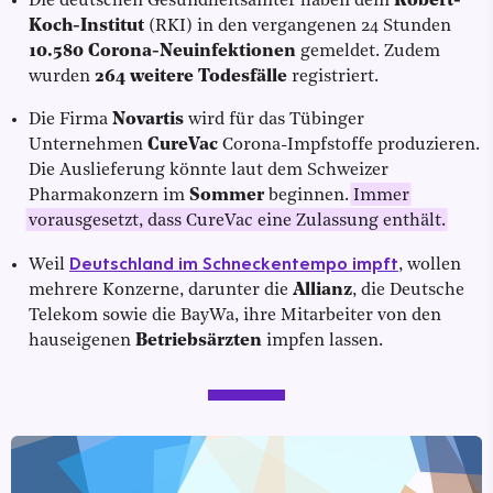
Die deutschen Gesundheitsämter haben dem
Robert-
Koch-Institut
(RKI) in den vergangenen 24 Stunden
10.580 Corona-Neuinfektionen
gemeldet. Zudem
wurden
264 weitere Todesfälle
registriert.
Die Firma
Novartis
wird für das Tübinger
Unternehmen
CureVac
Corona-Impfstoffe produzieren.
Die Auslieferung könnte laut dem Schweizer
Pharmakonzern im
Sommer
beginnen.
Immer
vorausgesetzt, dass CureVac eine Zulassung enthält.
Deutschland im Schneckentempo impft
Weil
, wollen
mehrere Konzerne, darunter die
Allianz
, die Deutsche
Telekom sowie die BayWa, ihre Mitarbeiter von den
hauseigenen
Betriebsärzten
impfen lassen.