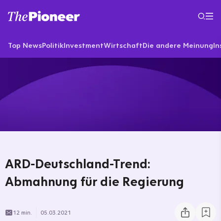
Top News
Politik
Investment
Wirtschaft
Die andere Meinung
In
ARD-Deutschland-Trend:
Abmahnung für die Regierung
12 min.
05.03.2021