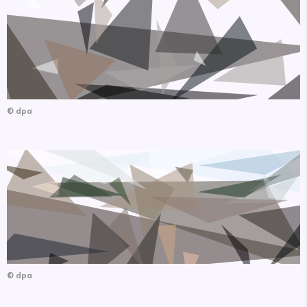
©
dpa
©
dpa