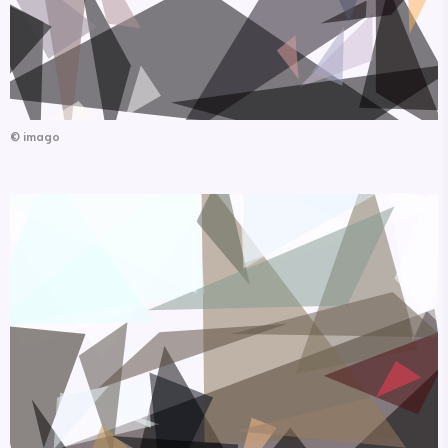
©
imago