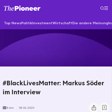
Top News
Politik
Investment
Wirtschaft
Die andere Meinung
In
#BlackLivesMatter: Markus Söder
im Interview
8 min.
08.06.2020