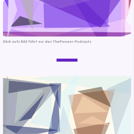
Klick aufs Bild führt zur den ThePioneer-Podcasts