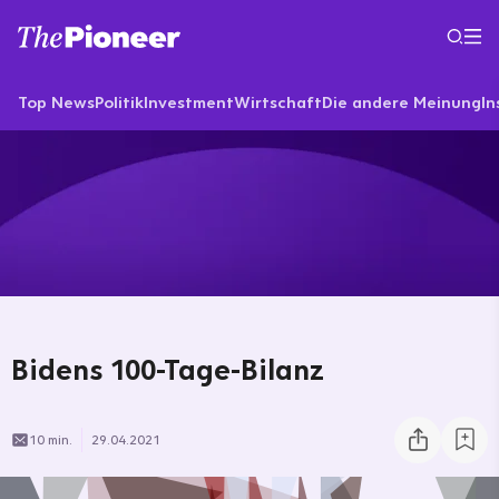
Top News
Politik
Investment
Wirtschaft
Die andere Meinung
In
Bidens 100-Tage-Bilanz
10 min.
29.04.2021