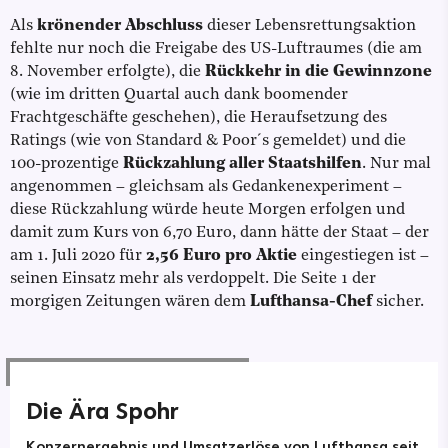
Als
krönender Abschluss
dieser Lebensrettungsaktion
fehlte nur noch die Freigabe des US-Luftraumes (die am
8. November erfolgte), die
Rückkehr in die Gewinnzone
(wie im dritten Quartal auch dank boomender
Frachtgeschäfte geschehen), die Heraufsetzung des
Ratings (wie von Standard & Poor´s gemeldet) und die
100-prozentige
Rückzahlung aller Staatshilfen
. Nur mal
angenommen – gleichsam als Gedankenexperiment –
diese Rückzahlung würde heute Morgen erfolgen und
damit zum Kurs von 6,70 Euro, dann hätte der Staat – der
am 1. Juli 2020 für
2,56 Euro pro Aktie
eingestiegen ist –
seinen Einsatz mehr als verdoppelt. Die Seite 1 der
morgigen Zeitungen wären dem
Lufthansa-Chef
sicher.
Die Ära Spohr
Konzernergebnis und Umsatzerlöse von Lufthansa seit