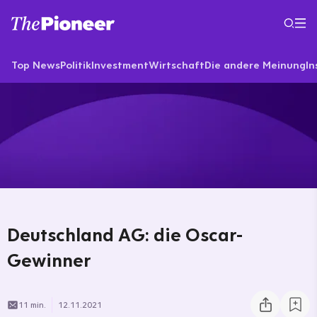
Top News
Politik
Investment
Wirtschaft
Die andere Meinung
In
Deutschland AG: die Oscar-
Gewinner
11 min.
12.11.2021