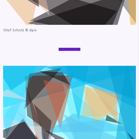
Olaf Scholz
©
dpa