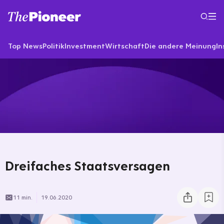
Top News
Politik
Investment
Wirtschaft
Die andere Meinung
In
Dreifaches Staatsversagen
11 min.
19.06.2020