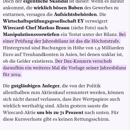
Doch der
eigentliche Skandal
ist dieser: Wenn es darauf
ankommt, die
wirklich bösen Buben
des Gewerbes zu
enttarnen, versagen die
Aufsichtsbehörden
. Die
Wirtschaftsprüfungsgesellschaft EY
verweigert
Wirecard-Chef Markus Braun
(siehe Foto) nach
Manipulationsvorwürfen
ein Testat unter der Bilanz.
Bei
einer Prüfung der Jahresbilanz ist das die Höchststrafe.
Hintergrund sind Buchungen in Höhe von 1,9 Milliarden
Euro auf Treuhandkonten in Asien, bei denen unklar ist,
ob die Gelder existieren.
Der Dax-Konzern verschob
daraufhin ein weiteres Mal die Vorlage seiner Jahresbilanz
für 2019.
Die
gutgläubigen Anleger
, die von der Politik
allenthalben zum Aktienkauf ermuntert werden, können
sich nicht darauf verlassen, dass ihre Wertpapiere auch
wirklich werthaltig sind. Allein gestern sauste die
Wirecard-Aktie
um bis zu 71 Prozent
nach unten. Für
diese Kursverluste gibt es keinen Rettungsschirm.