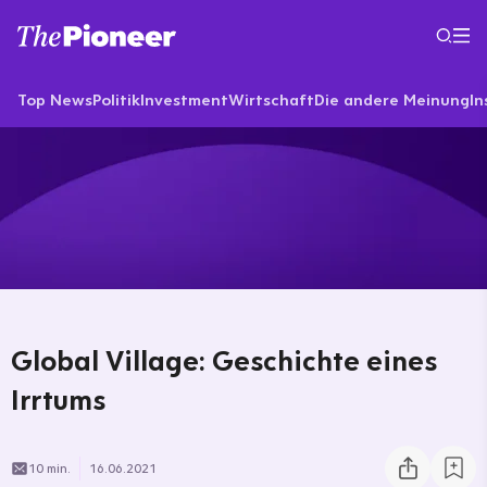
Top News
Politik
Investment
Wirtschaft
Die andere Meinung
In
Global Village: Geschichte eines
Irrtums
10 min.
16.06.2021