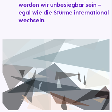
werden wir unbesiegbar sein –
egal wie die Stürme international
wechseln.