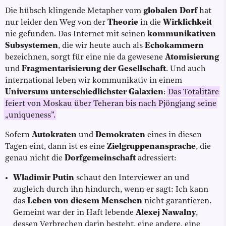
Die hübsch klingende Metapher vom
globalen Dorf
hat
nur leider den Weg von der
Theorie
in die
Wirklichkeit
nie gefunden. Das Internet mit seinen
kommunikativen
Subsystemen
, die wir heute auch als
Echokammern
bezeichnen, sorgt für eine nie da gewesene
Atomisierung
und
Fragmentarisierung der Gesellschaft
. Und auch
international leben wir kommunikativ in einem
Universum unterschiedlichster Galaxien
:
Das Totalitäre
feiert von Moskau über Teheran bis nach Pjöngjang seine
„uniqueness”.
Sofern
Autokraten
und
Demokraten
eines in diesen
Tagen eint, dann ist es eine
Zielgruppenansprache
, die
genau nicht die
Dorfgemeinschaft
adressiert:
Wladimir Putin
schaut den Interviewer an und
zugleich durch ihn hindurch, wenn er sagt: Ich kann
das
Leben von diesem Menschen
nicht garantieren.
Gemeint war der in Haft lebende
Alexej Nawalny
,
dessen Verbrechen darin besteht, eine andere, eine