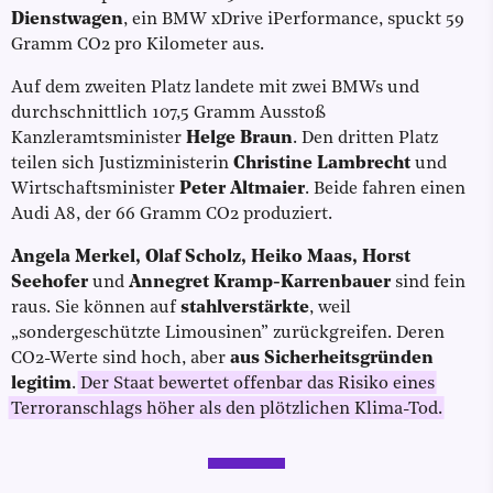
Dienstwagen
, ein BMW xDrive iPerformance, spuckt 59
Gramm CO2 pro Kilometer aus.
Auf dem zweiten Platz landete mit zwei BMWs und
durchschnittlich 107,5 Gramm Ausstoß
Kanzleramtsminister
Helge Braun
.
Den dritten Platz
teilen sich Justizministerin
Christine Lambrecht
und
Wirtschaftsminister
Peter Altmaier
.
Beide fahren einen
Audi A8, der 66 Gramm CO2 produziert.
Angela Merkel, Olaf Scholz, Heiko Maas, Horst
Seehofer
und
Annegret Kramp-Karrenbauer
sind fein
raus. Sie können auf
stahlverstärkte
, weil
„sondergeschützte Limousinen” zurückgreifen. Deren
CO2-Werte sind hoch, aber
aus Sicherheitsgründen
legitim
.
Der Staat bewertet offenbar das Risiko eines
Terroranschlags höher als den plötzlichen Klima-Tod.