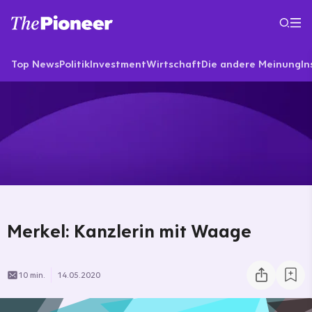
Top News
Politik
Investment
Wirtschaft
Die andere Meinung
In
Merkel: Kanzlerin mit Waage
10 min.
14.05.2020