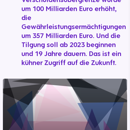
um 100 Milliarden Euro erhöht,
die
Gewährleistungsermächtigungen
um 357 Milliarden Euro. Und die
Tilgung soll ab 2023 beginnen
und 19 Jahre dauern. Das ist ein
kühner Zugriff auf die Zukunft.