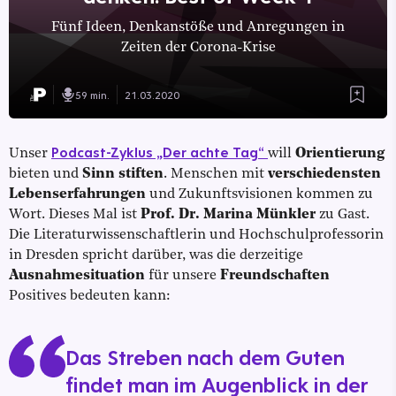
Fünf Ideen, Denkanstöße und Anregungen in
Zeiten der Corona-Krise
59 min.
21.03.2020
Podcast-Zyklus „Der achte Tag“
Unser
will
Orientierung
bieten und
Sinn stiften
. Menschen mit
verschiedensten
Lebenserfahrungen
und Zukunftsvisionen kommen zu
Wort. Dieses Mal ist
Prof. Dr. Marina Münkler
zu Gast.
Die Literaturwissenschaftlerin und Hochschulprofessorin
in Dresden spricht darüber, was die derzeitige
Ausnahmesituation
für unsere
Freundschaften
Positives bedeuten kann:
Das Streben nach dem Guten
findet man im Augenblick in der