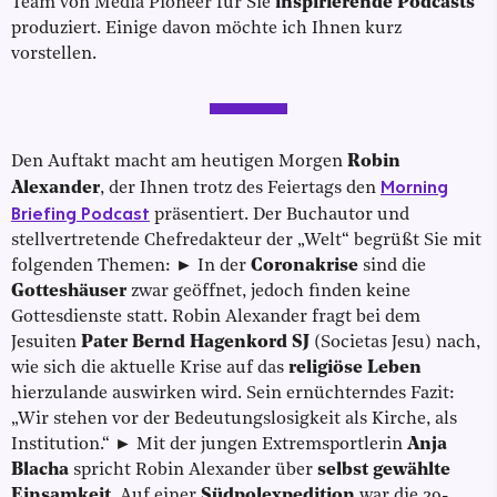
Team von Media Pioneer für Sie
inspirierende Podcasts
produziert. Einige davon möchte ich Ihnen kurz
vorstellen.
Den Auftakt macht am heutigen Morgen
Robin
Morning
Alexander
, der Ihnen trotz des Feiertags den
Briefing Podcast
präsentiert. Der Buchautor und
stellvertretende Chefredakteur der „Welt“ begrüßt Sie mit
folgenden Themen: ► In der
Coronakrise
sind die
Gotteshäuser
zwar geöffnet, jedoch finden keine
Gottesdienste statt. Robin Alexander fragt bei dem
Jesuiten
Pater Bernd Hagenkord SJ
(Societas Jesu) nach,
wie sich die aktuelle Krise auf das
religiöse Leben
hierzulande auswirken wird. Sein ernüchterndes Fazit:
„Wir stehen vor der Bedeutungslosigkeit als Kirche, als
Institution.“ ► Mit der jungen Extremsportlerin
Anja
Blacha
spricht Robin Alexander über
selbst gewählte
Einsamkeit
. Auf einer
Südpolexpedition
war die 29-