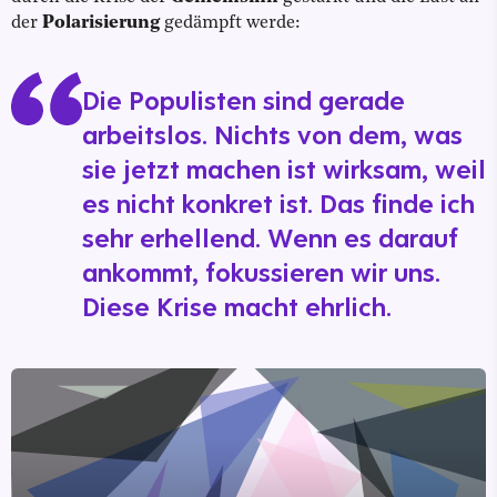
der
Polarisierung
gedämpft werde:
Die Populisten sind gerade
arbeitslos. Nichts von dem, was
sie jetzt machen ist wirksam, weil
es nicht konkret ist. Das finde ich
sehr erhellend. Wenn es darauf
ankommt, fokussieren wir uns.
Diese Krise macht ehrlich.