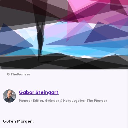
©
ThePioneer
Gabor Steingart
Pioneer Editor
,
Gründer & Herausgeber The Pioneer
Guten Morgen,