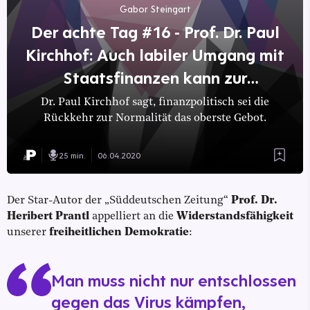
Gabor Steingart
Der achte Tag #16 - Prof. Dr. Paul
Kirchhof: Auch labiler Umgang mit
Staatsfinanzen kann zur
Pandemie werden
Dr. Paul Kirchhof sagt, finanzpolitisch sei die
Rückkehr zur Normalität das oberste Gebot.
25 min.
06.04.2020
Der Star-Autor der „Süddeutschen Zeitung“
Prof. Dr.
Heribert Prantl
appelliert an die
Widerstandsfähigkeit
unserer
freiheitlichen Demokratie
:
Man muss nicht nur entschlossen
gegen das Virus kämpfen,