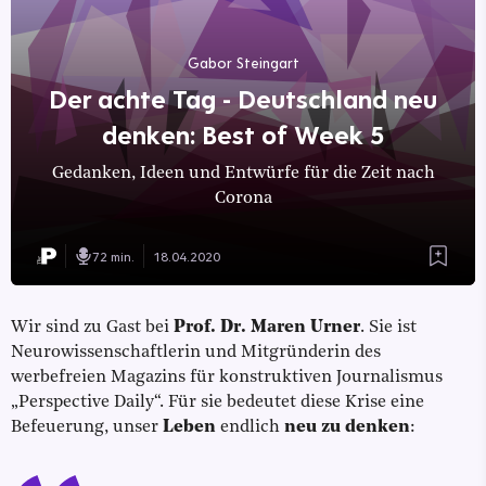
Gabor Steingart
Der achte Tag - Deutschland neu
denken: Best of Week 5
Gedanken, Ideen und Entwürfe für die Zeit nach
Corona
72 min.
18.04.2020
Wir sind zu Gast bei
Prof. Dr. Maren Urner
. Sie ist
Neurowissenschaftlerin und Mitgründerin des
werbefreien Magazins für konstruktiven Journalismus
„Perspective Daily“. Für sie bedeutet diese Krise eine
Befeuerung, unser
Leben
endlich
neu zu denken
: