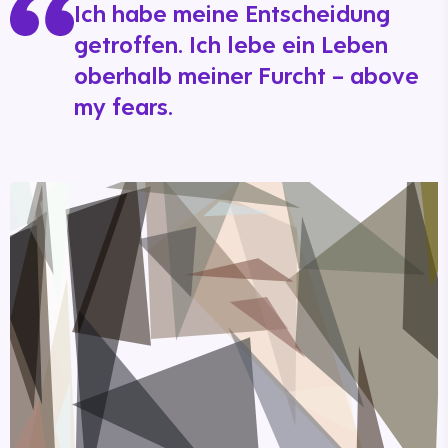
Ich habe meine Entscheidung
getroffen. Ich lebe ein Leben
oberhalb meiner Furcht – above
my fears.