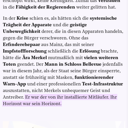
erschöpft wirkt, keine Kleinigkeit. Zumal das
Vertrauen
in die
Fähigkeit der Regierenden
weiter gelitten hat.
In der
Krise
schien es, als hätten sich die
systemische
Trägheit der Apparate
und die
geistige
Unbeweglichkeit
derer, die in diesen Apparaten handeln,
gegen die Bürger verschworen. Ohne das
Erfinderehepaar
aus Mainz, das mit seiner
Impfstoffforschung
schließlich die
Erlösung
brachte,
hätte die
Ära Merkel
mutmaßlich mit
vielen weiteren
Toten
geendet. Der
Mann in Schloss Bellevue
jedenfalls
war in diesem Jahr, als der Staat seine Bürger einsperrte,
anstatt sie frühzeitig mit Masken,
funktionierender
Warn-App
und einer professionellen
Test-Infrastruktur
auszustatten, nicht Merkels unbequemer Geist und
Antreiber.
Er war der von ihr installierte Mitläufer. Ihr
Horizont war sein Horizont.