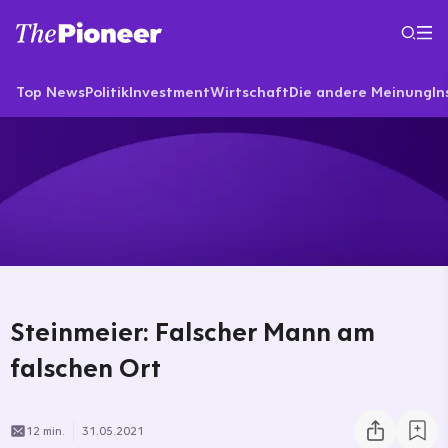
Top News
Politik
Investment
Wirtschaft
Die andere Meinung
In
Steinmeier: Falscher Mann am
falschen Ort
12 min.
31.05.2021