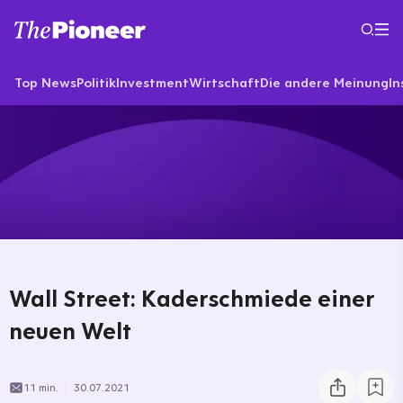
Top News
Politik
Investment
Wirtschaft
Die andere Meinung
In
Wall Street: Kaderschmiede einer
neuen Welt
11 min.
30.07.2021