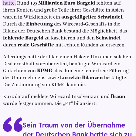
hatte.
Rund
1,9 Milliarden Euro
Bargeld
fehlten auf
ihren Konten und große Teile ihrer Geschäfte in Asien
waren in Wirklichkeit ein
ausgeklügelter Schwindel
.
Durch die
Einbettung
des Wirecard-Geschäfts in die
Bilanz der Deutschen Bank bestand die Möglichkeit, das
fehlende Bargeld
zu kaschieren und den
Schwindel
durch
reale Geschäfte
mit echten Kunden zu ersetzen.
Allerdings hatte der Plan einen Haken: Um einen solchen
Deal ernsthaft vorzubereiten, benötigte Wirecard ein
Gutachten von
KPMG
, das ihm eine fehlerfreie Führung
des Unternehmens sowie
korrekte Bilanzen
bestätigte.
Die Zustimmung von KPMG kam nie.
Kurz darauf meldete Wirecard Insolvenz an und
Braun
wurde festgenommen. Die „FT“ bilanziert:
Sein Traum von der Übernahme
der Deutschen Bank hatte sich zu