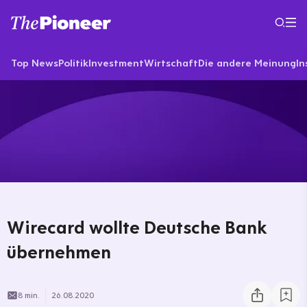
Top News
Politik
Investment
Wirtschaft
Die andere Meinung
In
Wirecard wollte Deutsche Bank
übernehmen
8 min.
26.08.2020