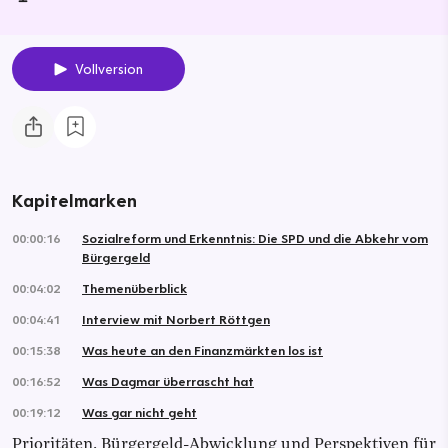
Vollversion
Kapitelmarken
00:00:16
Sozialreform und Erkenntnis: Die SPD und die Abkehr vom
Bürgergeld
00:04:02
Themenüberblick
00:04:41
Interview mit Norbert Röttgen
00:15:38
Was heute an den Finanzmärkten los ist
00:16:52
Was Dagmar überrascht hat
00:19:12
Was gar nicht geht
Prioritäten, Bürgergeld-Abwicklung und Perspektiven für