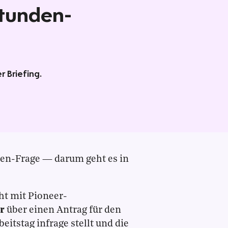
Stunden-
 Briefing.
ien-Frage — darum geht es in
ht mit Pioneer-
er
über einen Antrag für den
itstag infrage stellt und die