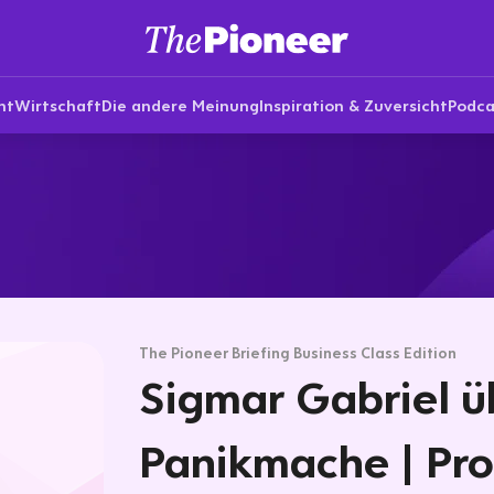
nt
Wirtschaft
Die andere Meinung
Inspiration & Zuversicht
Podca
The Pioneer Briefing Business Class Edition
Sigmar Gabriel ü
Panikmache | Pro