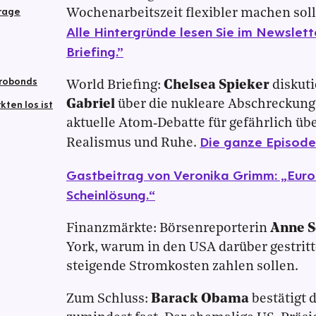
frage
Wochenarbeitszeit flexibler machen so
Alle Hintergründe lesen Sie im Newslet
Briefing.”
urobonds
World Briefing:
Chelsea Spieker
diskuti
ten los ist
Gabriel
über die nukleare Abschreckung
aktuelle Atom‑Debatte für gefährlich übe
Die ganze Episode 
Realismus und Ruhe.
Gastbeitrag von Veronika Grimm: „Euro
Scheinlösung.“
Finanzmärkte: Börsenreporterin
Anne 
York, warum in den USA darüber gestritt
steigende Stromkosten zahlen sollen.
Zum Schluss:
Barack Obama
bestätigt d