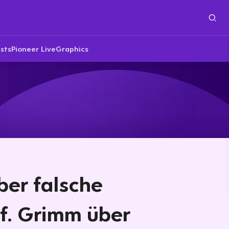
sts
Pioneer Live
Graphics
ber falsche
f. Grimm über