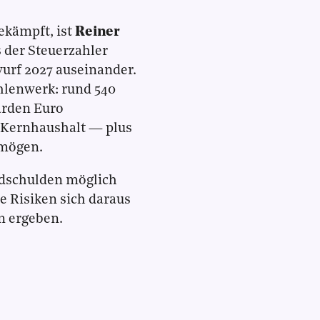
ekämpft, ist
Reiner
s der Steuerzahler
urf 2027 auseinander.
ahlenwerk: rund 540
arden Euro
 Kernhaushalt — plus
rmögen.
rdschulden möglich
he Risiken sich daraus
n ergeben.