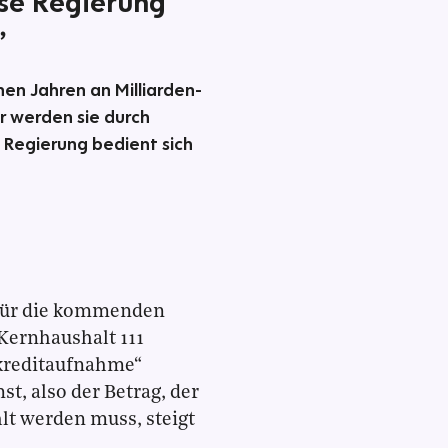
ese Regierung
”
en Jahren an Milliarden-
 werden sie durch
 Regierung bedient sich
 für die kommenden
 Kernhaushalt 111
okreditaufnahme“
st, also der Betrag, der
hlt werden muss, steigt