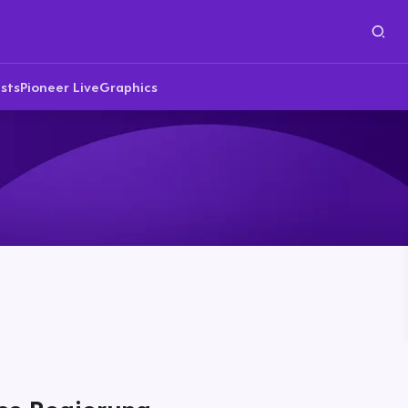
sts
Pioneer Live
Graphics