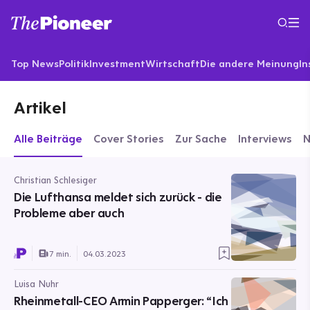
Top News
Politik
Investment
Wirtschaft
Die andere Meinung
In
Artikel
Alle Beiträge
Cover Stories
Zur Sache
Interviews
Christian Schlesiger
Die Lufthansa meldet sich zurück - die
Probleme aber auch
7 min.
04.03.2023
Luisa Nuhr
Rheinmetall-CEO Armin Papperger: “Ich