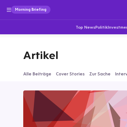
Morning Briefing
Top News
Politik
Investme
Artikel
Alle Beiträge
Cover Stories
Zur Sache
Inter