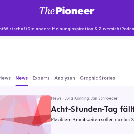
nt
Wirtschaft
Die andere Meinung
Inspiration & Zuversicht
Podca
views
News
Experts
Analysen
Graphic Stories
News · Julia Kanning, Jan Schroeder
Acht-Stunden-Tag fäll
Flexiblere Arbeitszeiten sollen nur bei