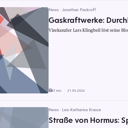
News · Jonathan Packroff
Gaskraftwerke: Durch
Vizekanzler Lars Klingbeil löst seine B
3 min.
21.04.2026
News · Lea-Katharina Krause
Straße von Hormus: S