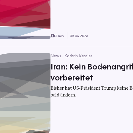
3 min.
08.04.2026
News · Kathrin Kessler
Iran: Kein Bodenangrif
vorbereitet
Bisher hat US-Präsident Trump keine B
bald ändern.