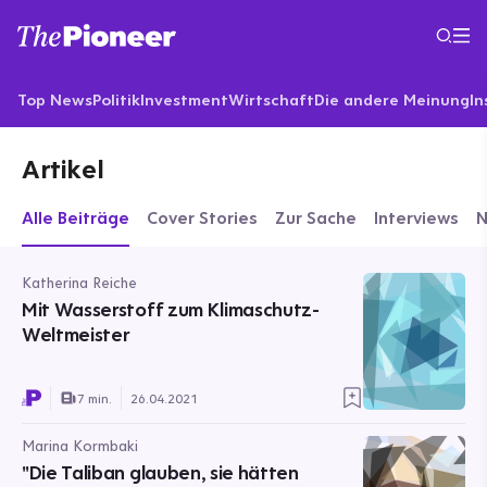
Top News
Politik
Investment
Wirtschaft
Die andere Meinung
In
Artikel
Alle Beiträge
Cover Stories
Zur Sache
Interviews
Katherina Reiche
Mit Wasserstoff zum Klimaschutz-
Weltmeister
7 min.
26.04.2021
Marina Kormbaki
"Die Taliban glauben, sie hätten