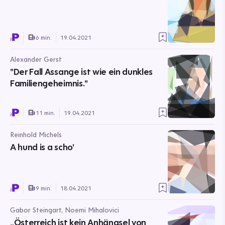
6 min.
19.04.2021
Alexander Gerst
"Der Fall Assange ist wie ein dunkles
Familiengeheimnis."
11 min.
19.04.2021
Reinhold Michels
A hund is a scho'
9 min.
18.04.2021
Gabor Steingart, Noemi Mihalovici
„Österreich ist kein Anhängsel von