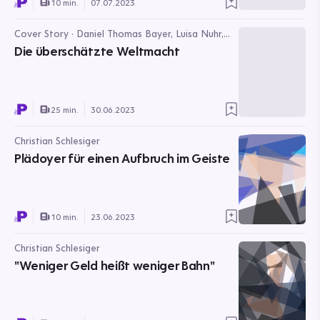
10 min.
07.07.2023
Cover Story · Daniel Thomas Bayer, Luisa Nuhr,
Christian Schlesiger, Claudia Scholz, Rasmus
Die überschätzte Weltmacht
Buchsteiner
25 min.
30.06.2023
Christian Schlesiger
Plädoyer für einen Aufbruch im Geiste
10 min.
23.06.2023
Christian Schlesiger
"Weniger Geld heißt weniger Bahn"