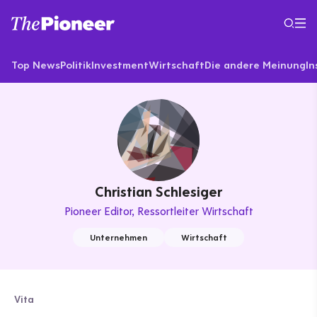
Top News
Politik
Investment
Wirtschaft
Die andere Meinung
In
Christian Schlesiger
Pioneer Editor
Ressortleiter Wirtschaft
Unternehmen
Wirtschaft
Vita