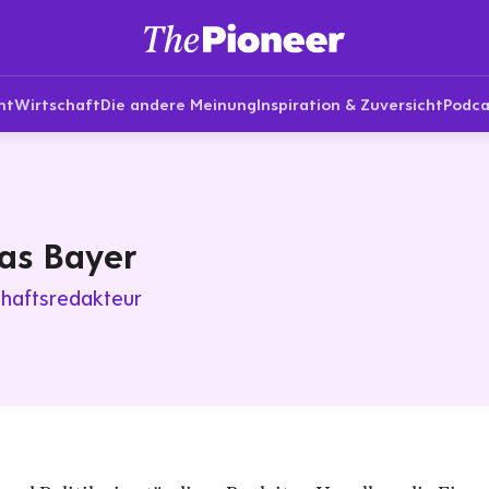
nt
Wirtschaft
Die andere Meinung
Inspiration & Zuversicht
Podca
as Bayer
chaftsredakteur