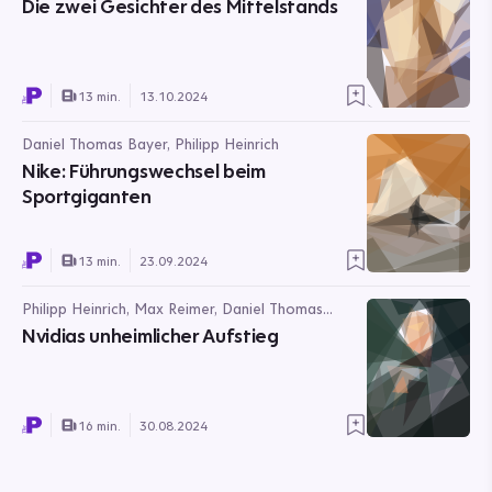
Die zwei Gesichter des Mittelstands
13 min.
13.10.2024
Daniel Thomas Bayer, Philipp Heinrich
Nike: Führungswechsel beim
Sportgiganten
13 min.
23.09.2024
Philipp Heinrich, Max Reimer, Daniel Thomas
Bayer
Nvidias unheimlicher Aufstieg
16 min.
30.08.2024