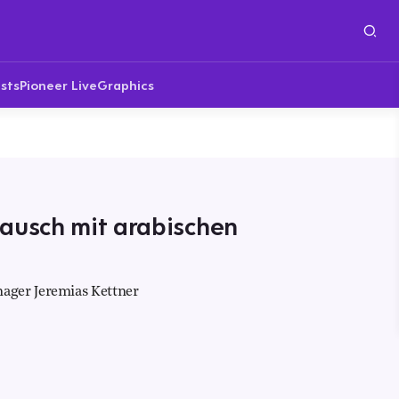
sts
Pioneer Live
Graphics
tausch mit arabischen
ager Jeremias Kettner