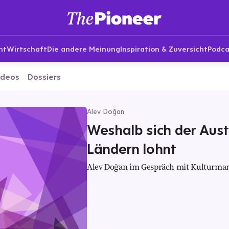
nt
Wirtschaft
Die andere Meinung
Inspiration & Zuversicht
Podca
ideos
Dossiers
Alev Doğan
Weshalb sich der Aus
Ländern lohnt
Alev Doğan im Gespräch mit Kulturman