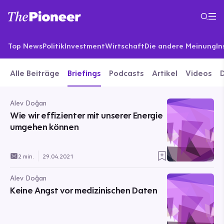
Top News
Politik
Investment
Wirtschaft
Die andere Meinung
In
Alle Beiträge
Briefings
Podcasts
Artikel
Videos
Alev Doğan
Wie wir effizienter mit unserer Energie
umgehen können
2 min.
29.04.2021
Alev Doğan
Keine Angst vor medizinischen Daten