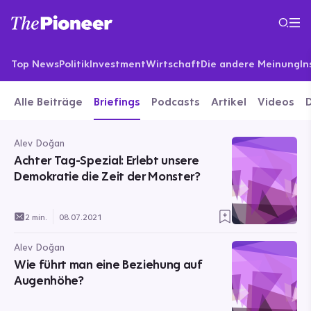
Top News
Politik
Investment
Wirtschaft
Die andere Meinung
In
Alle Beiträge
Briefings
Podcasts
Artikel
Videos
Alev Doğan
Achter Tag-Spezial: Erlebt unsere
Demokratie die Zeit der Monster?
2 min.
08.07.2021
Alev Doğan
Wie führt man eine Beziehung auf
Augenhöhe?