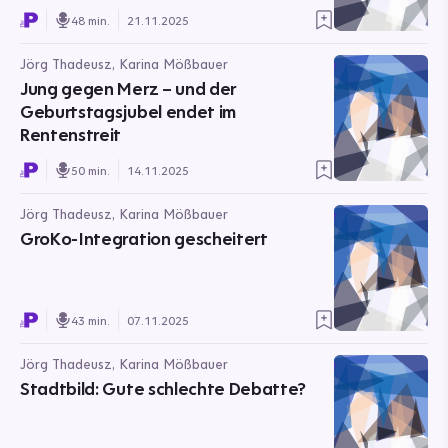
48 min.
21.11.2025
Jörg Thadeusz, Karina Mößbauer
Jung gegen Merz – und der
Geburtstagsjubel endet im
Rentenstreit
50 min.
14.11.2025
Jörg Thadeusz, Karina Mößbauer
GroKo-Integration gescheitert
43 min.
07.11.2025
Jörg Thadeusz, Karina Mößbauer
Stadtbild: Gute schlechte Debatte?