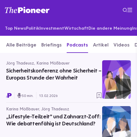
Top News
Politik
Investment
Wirtschaft
Die andere Meinung
In
Alle Beiträge
Briefings
Podcasts
Artikel
Videos
Jörg Thadeusz, Karina Mößbauer
Sicherheitskonferenz ohne Sicherheit –
Europas Stunde der Wahrheit
50 min.
13.02.2026
Karina Mößbauer, Jörg Thadeusz
„Lifestyle-Teilzeit” und Zahnarzt-Zoff:
Wie debattenfähig ist Deutschland?