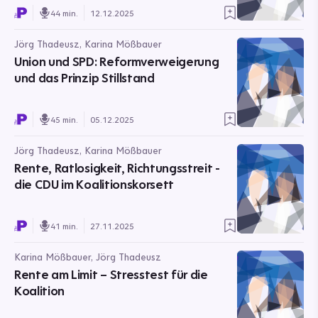
44 min.
12.12.2025
Jörg Thadeusz, Karina Mößbauer
Union und SPD: Reformverweigerung
und das Prinzip Stillstand
45 min.
05.12.2025
Jörg Thadeusz, Karina Mößbauer
Rente, Ratlosigkeit, Richtungsstreit -
die CDU im Koalitionskorsett
41 min.
27.11.2025
Karina Mößbauer, Jörg Thadeusz
Rente am Limit – Stresstest für die
Koalition