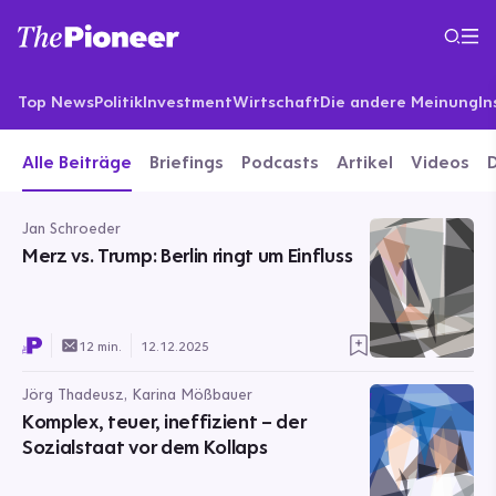
Top News
Politik
Investment
Wirtschaft
Die andere Meinung
In
Alle Beiträge
Briefings
Podcasts
Artikel
Videos
Jan Schroeder
Merz vs. Trump: Berlin ringt um Einfluss
12 min.
12.12.2025
Jörg Thadeusz, Karina Mößbauer
Komplex, teuer, ineffizient – der
Sozialstaat vor dem Kollaps