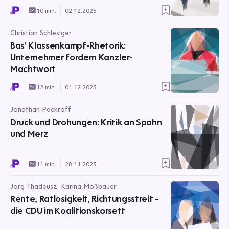
10 min.
02.12.2025
Christian Schlesiger
Bas' Klassenkampf-Rhetorik:
Unternehmer fordern Kanzler-
Machtwort
12 min.
01.12.2025
Jonathan Packroff
Druck und Drohungen: Kritik an Spahn
und Merz
11 min.
28.11.2025
Jörg Thadeusz, Karina Mößbauer
Rente, Ratlosigkeit, Richtungsstreit -
die CDU im Koalitionskorsett