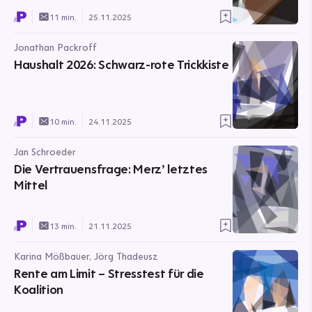
11 min.
25.11.2025
Jonathan Packroff
Haushalt 2026: Schwarz-rote Trickkiste
10 min.
24.11.2025
Jan Schroeder
Die Vertrauensfrage: Merz’ letztes
Mittel
13 min.
21.11.2025
Karina Mößbauer, Jörg Thadeusz
Rente am Limit – Stresstest für die
Koalition