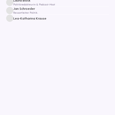
Laura Block
Politikredakteurin & Podcast-Host
Jan Schroeder
Ressortleiter Politik.
Lea-Katharina Krause