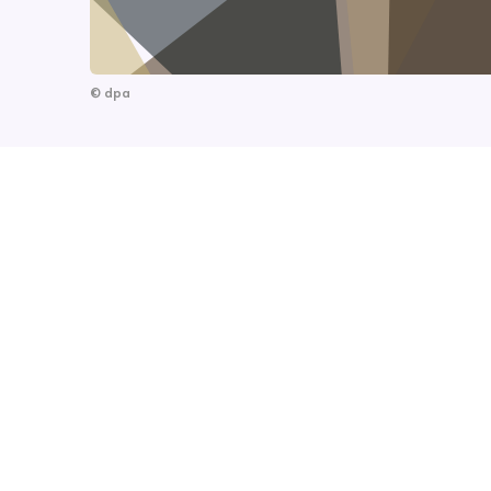
©
dpa