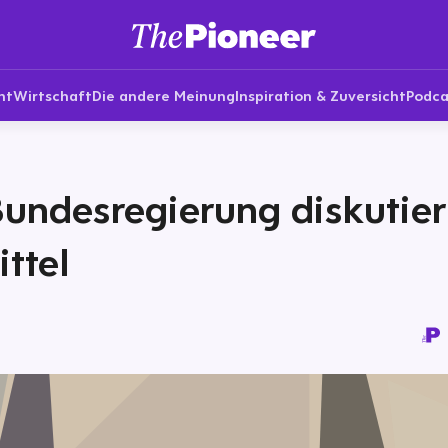
nt
Wirtschaft
Die andere Meinung
Inspiration & Zuversicht
Podca
undesregierung diskutier
ttel