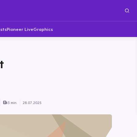
sts
Pioneer Live
Graphics
t
3 min.
28.07.2025