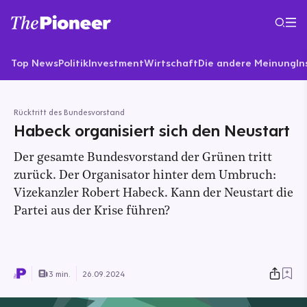
Top News
Politik
Investment
Wirtschaft
Die andere Meinung
In
Rücktritt des Bundesvorstand
Habeck organisiert sich den Neustart
Der gesamte Bundesvorstand der Grünen tritt
zurück. Der Organisator hinter dem Umbruch:
Vizekanzler Robert Habeck. Kann der Neustart die
Partei aus der Krise führen?
3 min.
26.09.2024